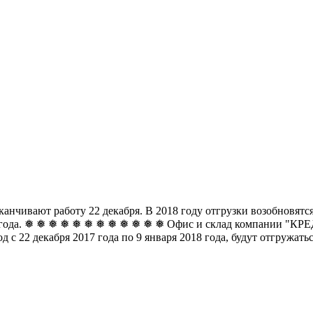
чивают работу 22 декабря. В 2018 году отгрузки возобновятся 
8 года. ❅ ❅ ❅ ❅ ❅ ❅
❅ ❅ ❅ ❅ ❅ ❅ Офис и склад компании "КРЕДО
д с 22 декабря 2017 года по 9 января 2018 года, будут отгружат