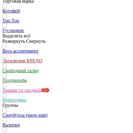
Торговая марка
Котофей
Топ-Топ
Гуслицкие
Выделить всё
Развернуть
Свернуть
Весь ассортимент
Эксклюзив КРЕДО
Свободный склад
Полукороба
Товары со скидкой
Неростовка
Группы
Сноубутсы (snow-rain)
Валенки