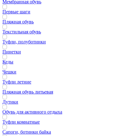
Мембранная обувь
Первые шаги
Пляжная обувь
Текстильная обувь
Туфли, полуботинки
Пинетки
Кеды
Чешки
Туфли летние
Пляжная обувь литьевая
Дутики
Обувь для активного отдыха
Туфли комнатные
Сапоги, ботинки байка