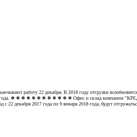
чивают работу 22 декабря. В 2018 году отгрузки возобновятся 
8 года. ❅ ❅ ❅ ❅ ❅ ❅
❅ ❅ ❅ ❅ ❅ ❅ Офис и склад компании "КРЕДО
д с 22 декабря 2017 года по 9 января 2018 года, будут отгружат