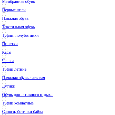
Мембранная обувь
Первые шаги
Пляжная обувь
Текстильная обувь
Туфли, полуботинки
Пинетки
Кеды
Чешки
Туфли летние
Пляжная обувь литьевая
Дутики
Обувь для активного отдыха
Туфли комнатные
Сапоги, ботинки байка