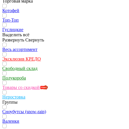
Торговая марка
Котофей
Топ-Топ
Гуслицкие
Выделить всё
Развернуть
Свернуть
Весь ассортимент
Эксклюзив КРЕДО
Свободный склад
Полукороба
Товары со скидкой
Неростовка
Группы
Сноубутсы (snow-rain)
Валенки